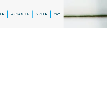
PEN
WIJN & MEER
SLAPEN
More