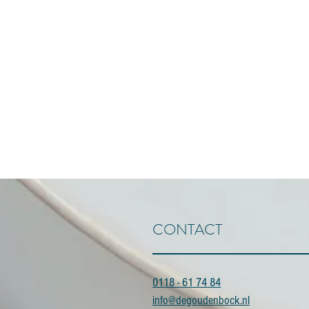
CONTACT
0118 - 61 74 84
info@degoudenbock.nl