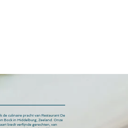
 de culinaire pracht van Restaurant De
n Bock in Middelburg, Zeeland. Onze
aart biedt verfijnde gerechten, van