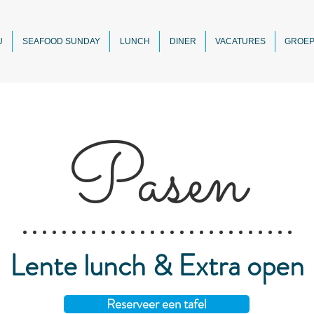
U
SEAFOOD SUNDAY
LUNCH
DINER
VACATURES
GROE
Pasen
• • • • • • • • • • • • • • • • • • • • • •
• • • • • •
Lente lunch & Extra open
Reserveer een tafel