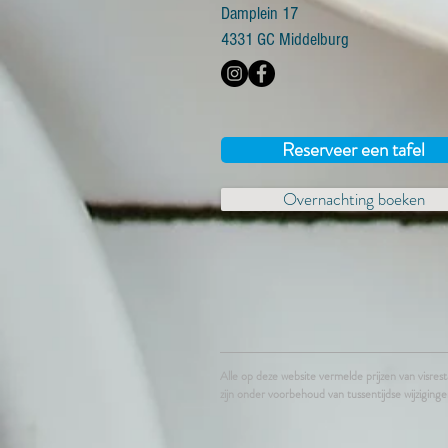
Damplein 17
4331 GC Middelburg
Reserveer een tafel
Overnachting boeken
Alle op deze website vermelde prijzen van visr
zijn onder voorbehoud van tussentijdse wijziginge