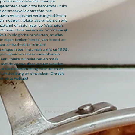
 porties om te delen tot heerlijke
gerechten zoals onze beroemde Fruits
 en smaakvolle entrecôte. We
uwen wekelijks met verse ingrediënten
gen moestuin, lokale leveranciers en wild
ze chef of vaste jager op Walcheren.
e Gouden Bock werken we hoofdzakelijk
kale, biologische producten, en alles
in eigen keuken bereid, van brood tot
rvaar ambachtelijke culinaire
andjes in een historisch pand uit 1669,
gastvrijheid en smaak samenkomen.
 een unieke culinaire reis en maak
s met de warme sfeer van De Gouden
 uw ideale bestemming voor lunch en
 in Middelburg en omstreken. Ontdek
op onze website!
Privacyverklaring