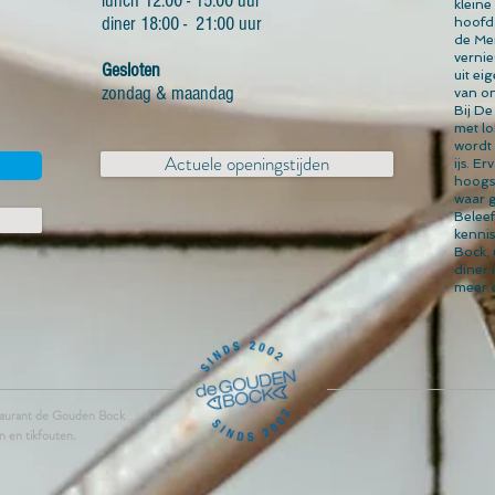
lunch 12:00 - 15:00 uur
kleine
diner 18:00 - 21:00 uur
hoofd
de Mer
vernie
Gesloten
uit ei
zondag & maandag
van on
Bij D
met lo
wordt 
Actuele openingstijden
ijs. E
hoogst
waar 
Beleef
kenni
Bock,
diner
meer 
estaurant de Gouden Bock
n en tikfouten.